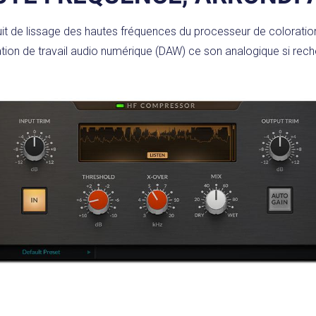
uit de lissage des hautes fréquences du processeur de coloratio
station de travail audio numérique (DAW) ce son analogique si rech