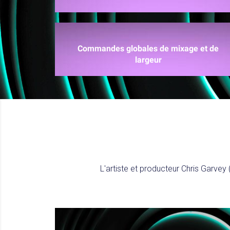
Commandes globales de mixage et de
largeur
L'artiste et producteur Chris Garve