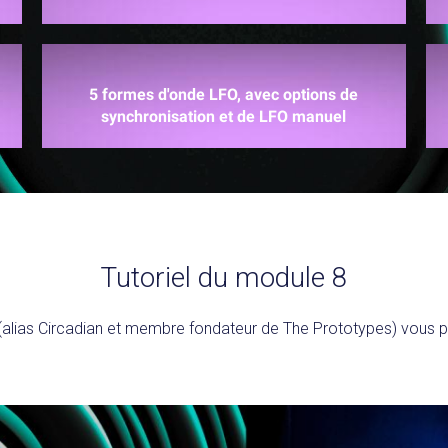
5 formes d'onde LFO, avec options de
synchronisation et de LFO manuel
Tutoriel du module 8
y (alias Circadian et membre fondateur de The Prototypes) vous p