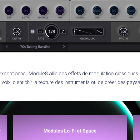
ceptionnel, Module8 allie des effets de modulation classiques à
 voix, d'enrichir la texture des instruments ou de créer des pays
r
Modules Lo-Fi et Space