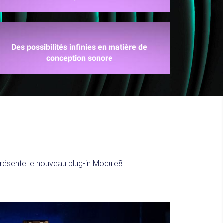
Des possibilités infinies en matière de
conception sonore
résente le nouveau plug-in Module8 :