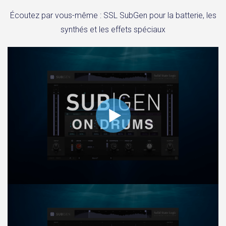
Écoutez par vous-même : SSL SubGen pour la batterie, les
synthés et les effets spéciaux