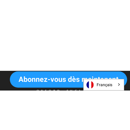
Abonnez-vous dès maintenant
Français
Conditions générales
Politique de confidentialité et de cookies
Paramètres des cookies
Responsabilité
Informations sur le recyclage